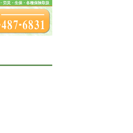
・労災・生保・各種保険取扱