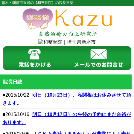
志木・朝霞市近辺の【和整骨院】の院長日誌
院長日誌
■2015/10/22
明日（10月23日）、私関根はお休みさせて頂
きます。
■2015/10/16
明日（10月17日）の午後の予約にまだ余裕が
あります。
■2015/10/06
ＪＯＫＡ青汁（まるかん）が非常によく売れ