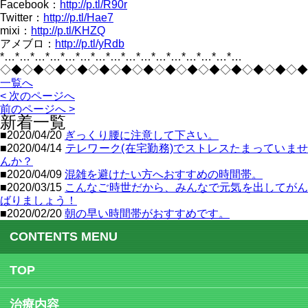
Facebook：
http://p.tl/R90r
Twitter：
http://p.tl/Hae7
mixi：
http://p.tl/KHZQ
アメブロ：
http://p.tl/yRdb
*…*…*…*…*…*…*…*…*…*…*…*…*…*…*…*…
◇◆◇◆◇◆◇◆◇◆◇◆◇◆◇◆◇◆◇◆◇◆◇◆◇◆◇◆
一覧へ
< 次のページへ
前のページへ >
新着一覧
■2020/04/20
ぎっくり腰に注意して下さい。
■2020/04/14
テレワーク(在宅勤務)でストレスたまっていま
んか？
■2020/04/09
混雑を避けたい方へおすすめの時間帯。
■2020/03/15
こんなご時世だから、みんなで元気を出してが
ばりましょう！
■2020/02/20
朝の早い時間帯がおすすめです。
CONTENTS MENU
TOP
治療内容