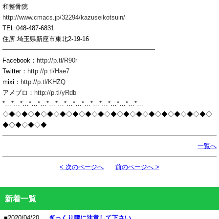
和整骨院
http://www.cmacs.jp/32294/kazuseikotsuin/
TEL:048-487-6831
住所:埼玉県新座市東北2-19-16
━━━━━━━━━━━━━━━━━━━━━━━━
Facebook：
http://p.tl/R90r
Twitter：
http://p.tl/Hae7
mixi：
http://p.tl/KHZQ
アメブロ：
http://p.tl/yRdb
*…*…*…*…*…*…*…*…*…*…*…*…*…*…*…*…
◇◆◇◆◇◆◇◆◇◆◇◆◇◆◇◆◇◆◇◆◇◆◇◆◇◆◇◆◇◆◇◆◇
◆◇◆◇◆◇◆
一覧へ
< 次のページへ
前のページへ >
新着一覧
■2020/04/20
ぎっくり腰に注意して下さい。