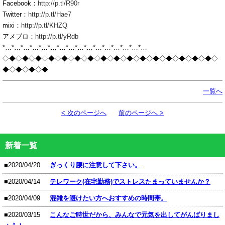
Facebook：
http://p.tl/R90r
Twitter：
http://p.tl/Hae7
mixi：
http://p.tl/KHZQ
アメブロ：
http://p.tl/yRdb
*…*…*…*…*…*…*…*…*…*…*…*…*…*…*…*…
◇◆◇◆◇◆◇◆◇◆◇◆◇◆◇◆◇◆◇◆◇◆◇◆◇◆◇◆◇◆◇◆◇
◆◇◆◇◆◇◆
一覧へ
< 次のページへ
前のページへ >
新着一覧
■2020/04/20
ぎっくり腰に注意して下さい。
■2020/04/14
テレワーク(在宅勤務)でストレスたまっていませんか？
■2020/04/09
混雑を避けたい方へおすすめの時間帯。
■2020/03/15
こんなご時世だから、みんなで元気を出してがんばりまし