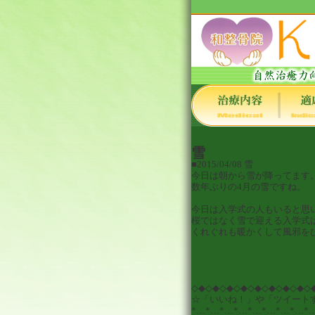
雪
■2015/04/08
雪
今日は朝から雪が降ってます
数年ぶりの4月の雪ですね。
今日は入学式の人もいると思
桜ではなく雪で迎える入学式
くれぐれも暖かくして風邪を
◇◆◇◆◇◆◇◆◇◆◇◆◇◆◇◆◇
☆「いいね！」や「ツイート
*…*…*…*…*…*…*…*…*