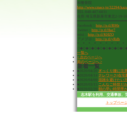
和整骨院
http://www.cmacs.jp/32294/kazu
TEL:048-487-6831
住所:埼玉県新座市東北2-19-1
━━━━━━━━━━━━━━━━━━━━━━
Facebook：
http://p.tl/R90r
Twitter：
http://p.tl/Hae7
mixi：
http://p.tl/KHZQ
アメブロ：
http://p.tl/yRdb
*…*…*…*…*…*…*…*…*
◇◆◇◆◇◆◇◆◇◆◇◆◇◆◇◆◇
一覧へ
< 次のページへ
前のページへ >
新着一覧
■2020/04/20
ぎっくり腰に注
■2020/04/14
テレワーク(在宅
■2020/04/09
混雑を避けたい
■2020/03/15
こんなご時世だ
■2020/02/20
朝の早い時間帯
志木駅を利用、交通事故、
トップペー