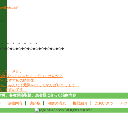
seikotsuin/
6
━━
…*…*…*…*…*…*…*…
◆◇◆◇◆◇◆◇◆◇◆◇◆◇◆◇◆◇◆◇◆◇◆
意して下さい。
勤務)でストレスたまっていませんか？
方へおすすめの時間帯。
から、みんなで元気を出してがんばりましょう！
がおすすめです。
労災、各種保険取扱、患者様に合った治療内容
ジ
治療内容
適応症
治療の流れ
機器紹介
ごあいさつ
アク