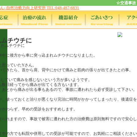
☆交通事故
れムチウチに
されムチウチに
車中に後方から車に突っ込まれムチウチになりました。
と思っていたYさん。
いてきたら、首から肩、背中にかけて痛みと筋肉の張りが出てきたとの事。
揺していて痛みを感じないという方が多いようです。
ら数日経ってから痛みが出てくる方もいます。
、あとから痛みが出る事もあるので、事故に遭われたら必ず受診して下さい。
が、放っておくと治りが悪くなり完治に時間がかかってしまったり、後遺症を
かかわらず、早めの受診をおすすめします。
けられますので、事故で被害に遭われた方の治療費は原則無料ですので安心し
リ中の方でも転院や併用しての受診が可能ですので、お気軽にご相談ください