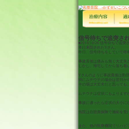
信号待ちで追突さ
■2016/10/26
信号待ちで追突
本日来院されたYさん。
昨日、信号待ちをしていて停
事故直後は痛みも無く大丈夫
しかし、帰宅してから落ち着
Yさんのように事故直後は動
特にムチウチの場合は翌日か
その場は大丈夫だと思っても
ムチウチは症状にもよります
事故に遭ったら症状の大小に
当院は自賠責保険で施術を受
また、他の医療機関でリハビ