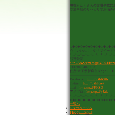
現在もたくさんの交通事故に
交通事故のリハビリでお悩み
◇◆◇◆◇◆◇◆◇◆◇◆◇◆◇◆◇
☆「いいね！」や「ツイート
*…*…*…*…*…*…*…*…*
和整骨院
http://www.cmacs.jp/32294/kazu
TEL:048-487-6831
住所:埼玉県新座市東北2-19-1
━━━━━━━━━━━━━━━━━━━━━━
Facebook：
http://p.tl/R90r
Twitter：
http://p.tl/Hae7
mixi：
http://p.tl/KHZQ
アメブロ：
http://p.tl/yRdb
*…*…*…*…*…*…*…*…*
◇◆◇◆◇◆◇◆◇◆◇◆◇◆◇◆◇
一覧へ
< 次のページへ
前のページへ >