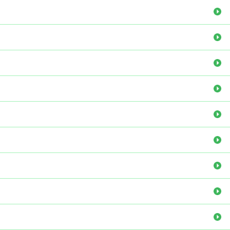
適応症
治療の流れ
機器紹介
ごあいさつ
アクセス
Q＆A
痛みについて
ひとりひとりに合わせた治療
交通事故治療について