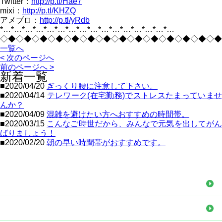
Twitter：
http://p.tl/Hae7
mixi：
http://p.tl/KHZQ
アメブロ：
http://p.tl/yRdb
*…*…*…*…*…*…*…*…*…*…*…*…*…*…*…*…
◇◆◇◆◇◆◇◆◇◆◇◆◇◆◇◆◇◆◇◆◇◆◇◆◇◆◇◆
一覧へ
< 次のページへ
前のページへ >
新着一覧
■2020/04/20
ぎっくり腰に注意して下さい。
■2020/04/14
テレワーク(在宅勤務)でストレスたまっていま
んか？
■2020/04/09
混雑を避けたい方へおすすめの時間帯。
■2020/03/15
こんなご時世だから、みんなで元気を出してが
ばりましょう！
■2020/02/20
朝の早い時間帯がおすすめです。
CONTENTS MENU
TOP
治療内容