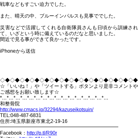
戦車などもすごい迫力でした。
また、晴天の中、ブルーインパルスも見事ででした。
災害などで活躍してくれる自衛隊員さんも日頃から訓練され
て、いざという時に備えているのだなと思いました。
間近で見る事ができて良かったです。
iPhoneから送信
◇◆◇◆◇◆◇◆◇◆◇◆◇◆◇◆◇◆◇◆◇◆◇◆◇◆◇◆
☆「いいね！」や「ツイートする」ボタンより是非コメントや
ご感想をお願い致します☆
*…*…*…*…*…*…*…*…*…*…*…*…*…*…*…*…
和整骨院
http://www.cmacs.jp/32294/kazuseikotsuin/
TEL:048-487-6831
住所:埼玉県新座市東北2-19-16
━━━━━━━━━━━━━━━━━━━━━━━━
Facebook：
http://p.tl/R90r