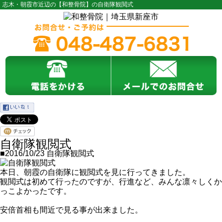
志木・朝霞市近辺の【和整骨院】の自衛隊観閲式
自衛隊観閲式
■2016/10/23
自衛隊観閲式
本日、朝霞の自衛隊に観閲式を見に行ってきました。
観閲式は初めて行ったのですが、行進など、みんな凛々しくか
っこよかったです。
安倍首相も間近で見る事が出来ました。