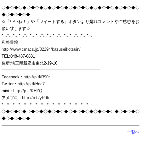
◇◆◇◆◇◆◇◆◇◆◇◆◇◆◇◆◇◆◇◆◇◆◇◆◇◆◇◆◇◆◇◆◇
◆◇◆◇◆◇◆
☆「いいね！」や「ツイートする」ボタンより是非コメントやご感想をお
願い致します☆
*…*…*…*…*…*…*…*…*…*…*…*…*…*…*…*…
和整骨院
http://www.cmacs.jp/32294/kazuseikotsuin/
TEL:048-487-6831
住所:埼玉県新座市東北2-19-16
━━━━━━━━━━━━━━━━━━━━━━━━
Facebook：
http://p.tl/R90r
Twitter：
http://p.tl/Hae7
mixi：
http://p.tl/KHZQ
アメブロ：
http://p.tl/yRdb
*…*…*…*…*…*…*…*…*…*…*…*…*…*…*…*…
◇◆◇◆◇◆◇◆◇◆◇◆◇◆◇◆◇◆◇◆◇◆◇◆◇◆◇◆◇◆◇◆◇
◆◇◆◇◆◇◆
一覧へ