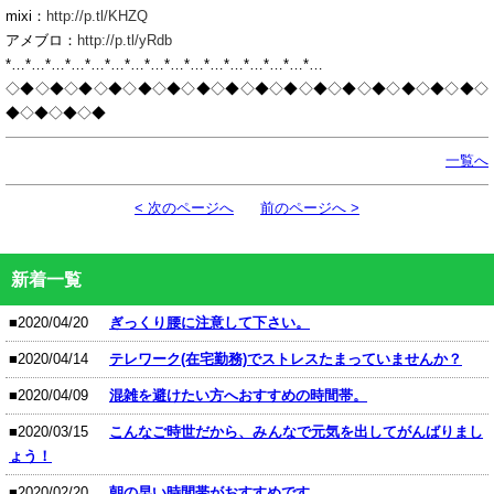
mixi：
http://p.tl/KHZQ
アメブロ：
http://p.tl/yRdb
*…*…*…*…*…*…*…*…*…*…*…*…*…*…*…*…
◇◆◇◆◇◆◇◆◇◆◇◆◇◆◇◆◇◆◇◆◇◆◇◆◇◆◇◆◇◆◇◆◇
◆◇◆◇◆◇◆
一覧へ
< 次のページへ
前のページへ >
新着一覧
■2020/04/20
ぎっくり腰に注意して下さい。
■2020/04/14
テレワーク(在宅勤務)でストレスたまっていませんか？
■2020/04/09
混雑を避けたい方へおすすめの時間帯。
■2020/03/15
こんなご時世だから、みんなで元気を出してがんばりまし
ょう！
■2020/02/20
朝の早い時間帯がおすすめです。