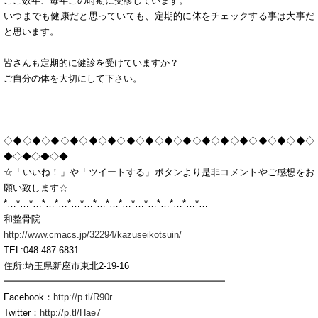
ここ数年、毎年この時期に受診しています。
いつまでも健康だと思っていても、定期的に体をチェックする事は大事だ
と思います。
皆さんも定期的に健診を受けていますか？
ご自分の体を大切にして下さい。
◇◆◇◆◇◆◇◆◇◆◇◆◇◆◇◆◇◆◇◆◇◆◇◆◇◆◇◆◇◆◇◆◇
◆◇◆◇◆◇◆
☆「いいね！」や「ツイートする」ボタンより是非コメントやご感想をお
願い致します☆
*…*…*…*…*…*…*…*…*…*…*…*…*…*…*…*…
和整骨院
http://www.cmacs.jp/32294/kazuseikotsuin/
TEL:048-487-6831
住所:埼玉県新座市東北2-19-16
━━━━━━━━━━━━━━━━━━━━━━━━
Facebook：
http://p.tl/R90r
Twitter：
http://p.tl/Hae7