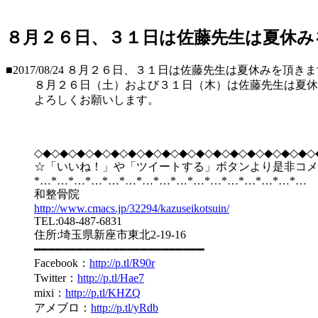
８月２６日、３１日は佐藤先生は夏休み
■2017/08/24
８月２６日、３１日は佐藤先生は夏休みを頂きま
８月２６日（土）および３１日（木）は佐藤先生は夏休
よろしくお願いします。
◇◆◇◆◇◆◇◆◇◆◇◆◇◆◇◆◇◆◇◆◇◆◇◆◇◆◇◆◇◆◇◆◇
☆「いいね！」や「ツイートする」ボタンより是非コメ
*…*…*…*…*…*…*…*…*…*…*…*…*…*…*…*…
和整骨院
http://www.cmacs.jp/32294/kazuseikotsuin/
TEL:048-487-6831
住所:埼玉県新座市東北2-19-16
━━━━━━━━━━━━━━━━━━━━━━━━
Facebook：
http://p.tl/R90r
Twitter：
http://p.tl/Hae7
mixi：
http://p.tl/KHZQ
アメブロ：
http://p.tl/yRdb