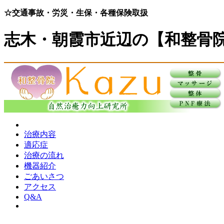
☆交通事故・労災・生保・各種保険取扱
志木・朝霞市近辺の【和整骨
治療内容
適応症
治療の流れ
機器紹介
ごあいさつ
アクセス
Q&A