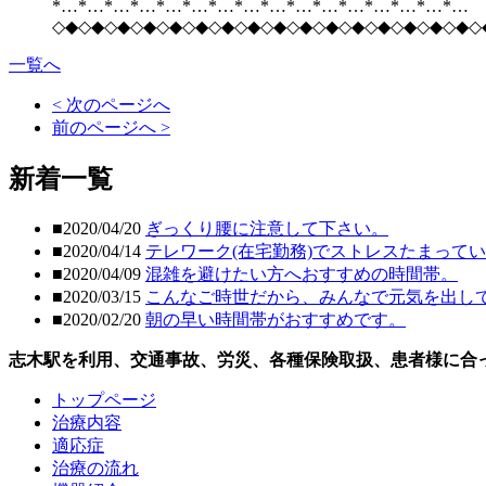
*…*…*…*…*…*…*…*…*…*…*…*…*…*…*…*…
◇◆◇◆◇◆◇◆◇◆◇◆◇◆◇◆◇◆◇◆◇◆◇◆◇◆◇◆◇◆◇◆◇
一覧へ
< 次のページへ
前のページへ >
新着一覧
■2020/04/20
ぎっくり腰に注意して下さい。
■2020/04/14
テレワーク(在宅勤務)でストレスたまって
■2020/04/09
混雑を避けたい方へおすすめの時間帯。
■2020/03/15
こんなご時世だから、みんなで元気を出し
■2020/02/20
朝の早い時間帯がおすすめです。
志木駅を利用、交通事故、労災、各種保険取扱、患者様に合
トップページ
治療内容
適応症
治療の流れ