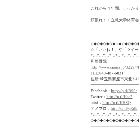
これから４年間、しっかり
頑張れ！！立教大学体育会
◇◆◇◆◇◆◇◆◇◆◇◆◇◆◇
☆「いいね！」や「ツイー
*…*…*…*…*…*…*…*
和整骨院
http://www.cmacs.jp/32294/
TEL:048-487-6831
住所:埼玉県新座市東北2-19
━━━━━━━━━━━━━━━━━━━
Facebook：
http://p.tl/R90r
Twitter：
http://p.tl/Hae7
mixi：
http://p.tl/KHZQ
アメブロ：
http://p.tl/yRdb
*…*…*…*…*…*…*…*
◇◆◇◆◇◆◇◆◇◆◇◆◇◆◇