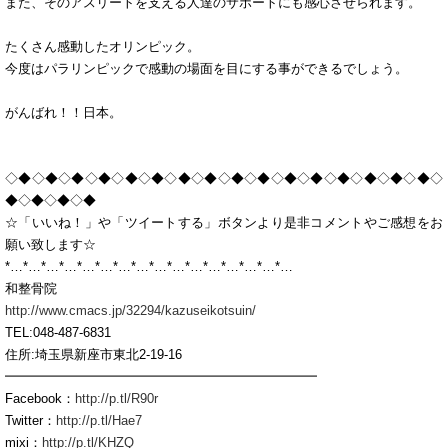
また、そのアスリートを支える人達のサポートにも感心させられます。
たくさん感動したオリンピック。
今度はパラリンピックで感動の場面を目にする事ができるでしょう。
がんばれ！！日本。
◇◆◇◆◇◆◇◆◇◆◇◆◇◆◇◆◇◆◇◆◇◆◇◆◇◆◇◆◇◆◇◆◇
◆◇◆◇◆◇◆
☆「いいね！」や「ツイートする」ボタンより是非コメントやご感想をお
願い致します☆
*…*…*…*…*…*…*…*…*…*…*…*…*…*…*…*…
和整骨院
http://www.cmacs.jp/32294/kazuseikotsuin/
TEL:048-487-6831
住所:埼玉県新座市東北2-19-16
━━━━━━━━━━━━━━━━━━━━━━━━
Facebook：
http://p.tl/R90r
Twitter：
http://p.tl/Hae7
mixi：
http://p.tl/KHZQ