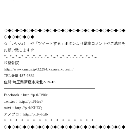
◇◆◇◆◇◆◇◆◇◆◇◆◇◆◇◆◇◆◇◆◇◆◇◆◇◆◇◆◇◆◇◆
◇◆◇◆◇◆◇◆
☆「いいね！」や「ツイートする」ボタンより是非コメントやご感想を
お願い致します☆
*…*…*…*…*…*…*…*…*…*…*…*…*…*…*…*…
和整骨院
http://www.cmacs.jp/32294/kazuseikotsuin/
TEL:048-487-6831
住所:埼玉県新座市東北2-19-16
━━━━━━━━━━━━━━━━━━━━━━━━
Facebook：
http://p.tl/R90r
Twitter：
http://p.tl/Hae7
mixi：
http://p.tl/KHZQ
アメブロ：
http://p.tl/yRdb
*…*…*…*…*…*…*…*…*…*…*…*…*…*…*…*…
◇◆◇◆◇◆◇◆◇◆◇◆◇◆◇◆◇◆◇◆◇◆◇◆◇◆◇◆◇◆◇◆