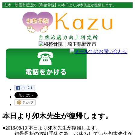
志木・朝霞市近辺の【和整骨院】の本日より夘木先生が復帰します。
本日より夘木先生が復帰します。
■2016/08/19
本日より夘木先生が復帰します。
鎖骨骨折の抜釘手術の為、お休みしていた夘木先生が