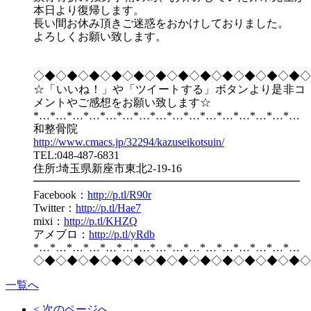
本日より復帰します。
長い間お休み頂きご迷惑をおかけしておりました。
よろしくお願い致します。
◇◆◇◆◇◆◇◆◇◆◇◆◇◆◇◆◇◆◇◆◇◆◇◆◇
☆「いいね！」や「ツイートする」ボタンより是非コ
メントやご感想をお願い致します☆
*…*…*…*…*…*…*…*…*…*…*…*…*…*…*…*…
和整骨院
http://www.cmacs.jp/32294/kazuseikotsuin/
TEL:048-487-6831
住所:埼玉県新座市東北2-19-16
━━━━━━━━━━━━━━━━━━━━━━━━
Facebook：
http://p.tl/R90r
Twitter：
http://p.tl/Hae7
mixi：
http://p.tl/KHZQ
アメブロ：
http://p.tl/yRdb
*…*…*…*…*…*…*…*…*…*…*…*…*…*…*…*…
◇◆◇◆◇◆◇◆◇◆◇◆◇◆◇◆◇◆◇◆◇◆◇◆◇
一覧へ
< 次のページへ