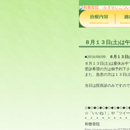
８月１３日(土)は
■2016/08/09
８月１３日
８月１３日(土)は夏休み
受診希望の方は御予約下さ
また、急患の方は１３日(
当日は院長診のみですので
◇◆◇◆◇◆◇◆◇◆◇◆◇◆◇
☆「いいね！」や「ツイー
*…*…*…*…*…*…*…*
和整骨院
http://www.cmacs.jp/32294/