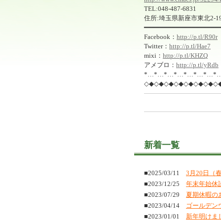
TEL:048-487-6831
住所:埼玉県新座市東北2-19
━━━━━━━━━━━━━━━━━━━
Facebook：
http://p.tl/R90r
Twitter：
http://p.tl/Hae7
mixi：
http://p.tl/KHZQ
アメブロ：
http://p.tl/yRdb
*…*…*…*…*…*…*…*
◇◆◇◆◇◆◇◆◇◆◇◆◇◆◇
新着一覧
■2025/03/11
3月20日
■2023/12/25
年末年始休
■2023/07/29
夏期休暇の
■2023/04/14
ゴールデン
■2023/01/01
新年明けま