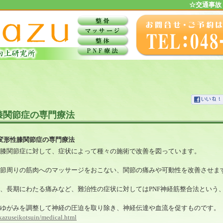
☆交通事故
膝関節症の専門療法
変形性膝関節症の専門療法
膝関節症に対して、症状によって種々の施術で改善を図っています。
節周りの筋肉へのマッサージをおこない、関節の痛みや可動性を改善させま
、長期にわたる痛みなど、難治性の症状に対してはPNF神経筋整合法という
ゆがみを調整して神経の圧迫を取り除き、神経伝達や血流を促すものです。
kazuseikotsuin/medical.html