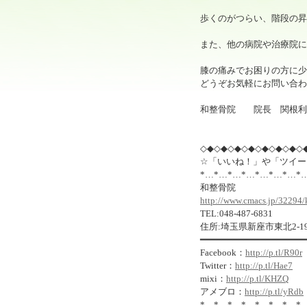
歩くのがつらい、階段の昇
また、他の病院や治療院に
膝の痛みでお困りの方に少
どうぞお気軽にお問い合わ
和整骨院 院長 関根利
◇◆◇◆◇◆◇◆◇◆◇◆◇◆◇
☆「いいね！」や「ツイー
*…*…*…*…*…*…*…*
和整骨院
http://www.cmacs.jp/32294/
TEL:048-487-6831
住所:埼玉県新座市東北2-19
━━━━━━━━━━━━━━━━━━━
Facebook：
http://p.tl/R90r
Twitter：
http://p.tl/Hae7
mixi：
http://p.tl/KHZQ
アメブロ：
http://p.tl/yRdb
*…*…*…*…*…*…*…*