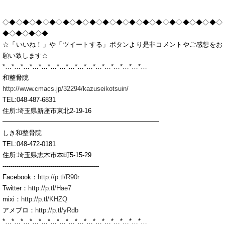
◇◆◇◆◇◆◇◆◇◆◇◆◇◆◇◆◇◆◇◆◇◆◇◆◇◆◇◆◇◆◇◆◇
◆◇◆◇◆◇◆
☆「いいね！」や「ツイートする」ボタンより是非コメントやご感想をお
願い致します☆
*…*…*…*…*…*…*…*…*…*…*…*…*…*…*…*…
和整骨院
http://www.cmacs.jp/32294/kazuseikotsuin/
TEL:048-487-6831
住所:埼玉県新座市東北2-19-16
━━━━━━━━━━━━━━━━━━━━━━━━
しき和整骨院
TEL:048-472-0181
住所:埼玉県志木市本町5-15-29
------------------------------------------------
Facebook：
http://p.tl/R90r
Twitter：
http://p.tl/Hae7
mixi：
http://p.tl/KHZQ
アメブロ：
http://p.tl/yRdb
*…*…*…*…*…*…*…*…*…*…*…*…*…*…*…*…