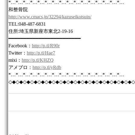
*…*…*…*…*…*…*…*…*…*…*…*…*…*…*…*…
和整骨院
http://www.cmacs.jp/32294/kazuseikotsuin/
TEL:048-487-6831
住所:埼玉県新座市東北2-19-16
━━━━━━━━━━━━━━━━━━━━━━━━
Facebook：
http://p.tl/R90r
Twitter：
http://p.tl/Hae7
mixi：
http://p.tl/KHZQ
アメブロ：
http://p.tl/yRdb
*…*…*…*…*…*…*…*…*…*…*…*…*…*…*…*…
◇◆◇◆◇◆◇◆◇◆◇◆◇◆◇◆◇◆◇◆◇◆◇◆◇◆◇◆◇◆◇◆◇◆◇