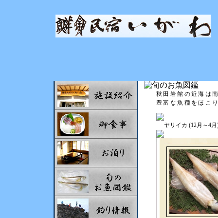
秋田岩館の近海は
豊富な魚種をほこ
ヤリイカ (12月～4月