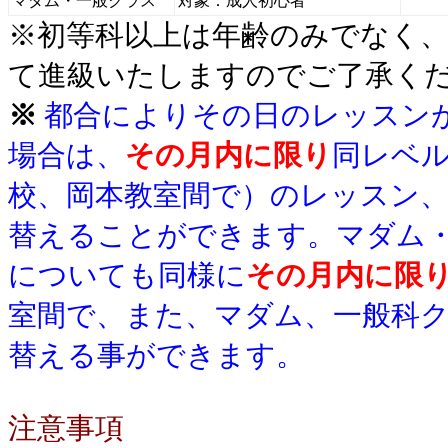
マダム・一般クラス
対象：成人初心者
※初等科以上は年齢のみでなく
て進級いたしますのでご了承く
※
都合によりその日のレッスン
場合は、
その月内に限り
同レベ
校、岡本教室間で）のレッスン
替えることができます。マダム
についても同様に
その月内に限
室間で、また、マダム、一般科
替える事ができます。
注意事項