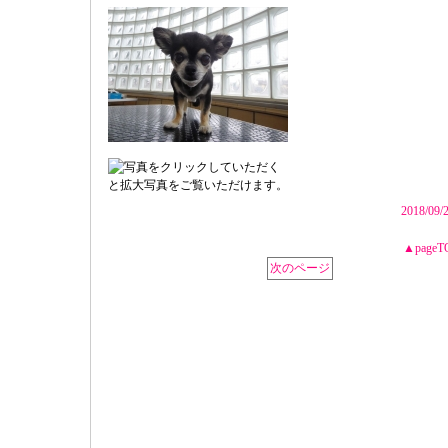
2018/09/
▲pageT